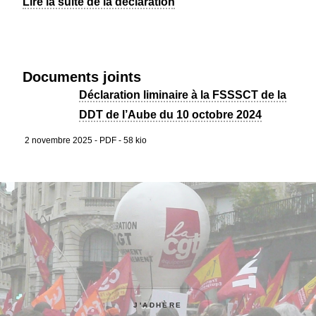
Lire la suite de la déclaration
Documents joints
Déclaration liminaire à la FSSSCT de la
DDT de l’Aube du 10 octobre 2024
2 novembre 2025
-
PDF
-
58 kio
J'ADHÈRE