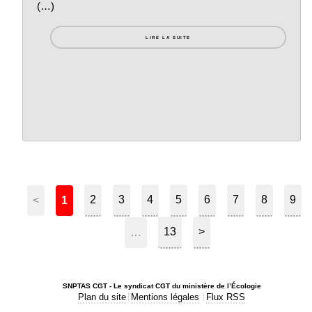
(…)
LIRE LA SUITE
2
3
4
5
6
7
8
9
<
1
13
>
…
SNPTAS CGT - Le syndicat CGT du ministère de l’Écologie
Plan du site
Mentions légales
Flux RSS