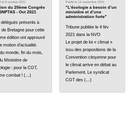
é le 8 octobre 2021
Publié le 14 septembre 2021
ion du 20ème Congrès
"L’écologie a besoin d’un
SNPTAS - Oct 2021
ministère et d’une
administration forte"
 délégués présents à
Tribune publiée le 4 fév
 de Bretagne pour cette
2021 dans la NVO
me édition ont approuvé
Le projet de loi « climat »
e motion d’actualité.
issu des propositions de la
 du monde, fin du mois,
Convention citoyenne pour
du Ministère de
le climat arrive en débat au
ologie : pour la CGT,
Parlement. Le syndicat
e combat ! (…)
CGT des (…)