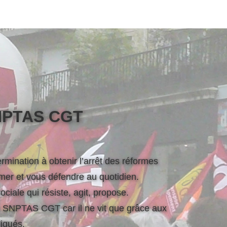
SNPTAS CGT
mination à obtenir l’arrêt des réformes
mer et vous défendre au quotidien.
ciale qui résiste, agit, propose.
du SNPTAS CGT car il ne vit que grâce aux
diqués.