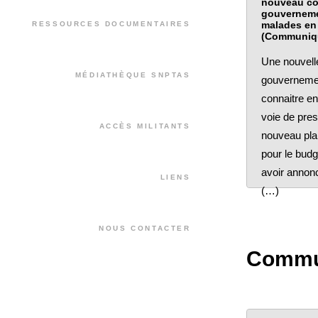
nouveau co
gouverneme
malades en 
RESSOURCES DOCUMENTAIRES
(Communiq
Une nouvelle
MÉDIATHÈQUE SNPTAS
gouvernemen
connaitre en 
voie de pre
ACCÈS MILITANTS
nouveau pla
pour le budg
avoir annonc
LIENS
(…)
NOUS CONTACTER
Commun