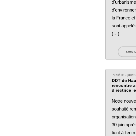
d'urbanisme
d'environne
la France et
sont appelés
(…)
LIRE 
Publié le 3 juille
DDT de Hau
rencontre a
directrice l
Notre nouvel
souhaité ren
organisation
30 juin apr
tient à l'en 