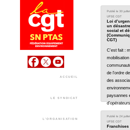
Publié le 30 juill
UFSE CGT
Loi d’urgen
un désastre
social et d
(Communiq
CGT)
C'est fait : 
mobilisation
communauté 
de l'ordre d
ACCUEIL
des associa
environneme
paysannes e
LE SYNDICAT
d'opérateur
Publié le 24 juill
L’ORGANISATION
UFSE CGT
Franchises 