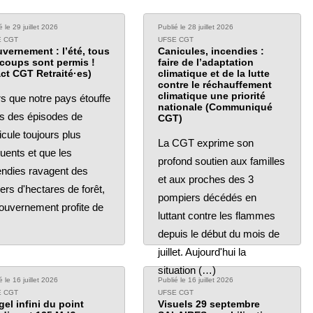
é le 29 juillet 2026
Publié le 28 juillet 2026
E CGT
UFSE CGT
vernement : l’été, tous
Canicules, incendies :
 coups sont permis !
faire de l’adaptation
act CGT Retraité·es)
climatique et de la lutte
contre le réchauffement
climatique une priorité
rs que notre pays étouffe
nationale (Communiqué
s des épisodes de
CGT)
icule toujours plus
La CGT exprime son
quents et que les
profond soutien aux familles
endies ravagent des
et aux proches des 3
iers d'hectares de forêt,
pompiers décédés en
gouvernement profite de
luttant contre les flammes
depuis le début du mois de
juillet. Aujourd'hui la
situation (…)
é le 16 juillet 2026
Publié le 16 juillet 2026
E CGT
UFSE CGT
gel infini du point
Visuels 29 septembre