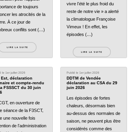
vivre l'été le plus froid du
mportance de toujours
reste de notre vie » a alerté
oncer les atrocités de la
la climatologue Françoise
rre. À ce jour de
Vimeux ! En effet, les
breux conflits sont (…)
épisodes (…)
LIRE LA SUITE
LIRE LA SUITE
é le 1er juillet 2026
Publié le 1er juillet 2026
 Est, déclaration
DDTM de Vendée
inaire et compte-rendu
déclaration au CSA du 29
la FSSSCT du 30 juin
juin 2026
6
Les épisodes de fortes
CGT, en ouverture de
chaleurs, désormais bien
te séance de la F3SCT,
au-dessus des normales de
re une nouvelle fois
saison, ne peuvent plus être
tention de l'administration
considérés comme des