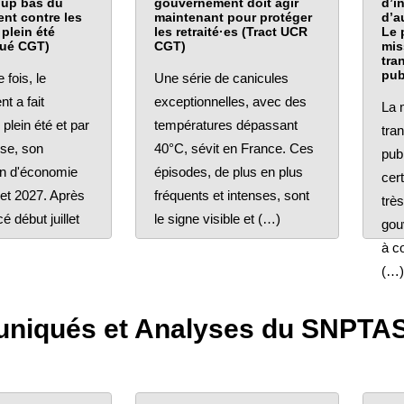
up bas du
gouvernement doit agir
d’i
nt contre les
maintenant pour protéger
d’a
plein été
les retraité·es (Tract UCR
Le 
ué CGT)
CGT)
mis
tra
pub
 fois, le
Une série de canicules
t a fait
exceptionnelles, avec des
La m
plein été et par
températures dépassant
tra
sse, son
40°C, sévit en France. Ces
pub
n d'économie
épisodes, de plus en plus
cer
et 2027. Après
fréquents et intenses, sont
très
é début juillet
le signe visible et (…)
gou
à c
(…)
iqués et Analyses du SNPTA