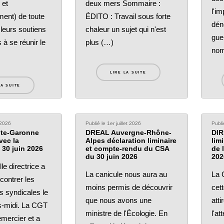
 et
deux mers Sommaire :
l'i
ment) de toute
ÉDITO : Travail sous forte
dén
 leurs soutiens
chaleur un sujet qui n'est
gue
 à se réunir le
plus (…)
nom
LIRE LA SUITE
LA SUITE
t 2026
Publié le 1er juillet 2026
Publi
te-Garonne
DREAL Auvergne-Rhône-
DIR
vec la
Alpes déclaration liminaire
lim
e 30 juin 2026
et compte-rendu du CSA
de 
du 30 juin 2026
202
le directrice a
La canicule nous aura au
La 
contrer les
moins permis de découvrir
cet
s syndicales le
que nous avons une
atti
ès-midi. La CGT
ministre de l'Écologie. En
l'at
remercier et a