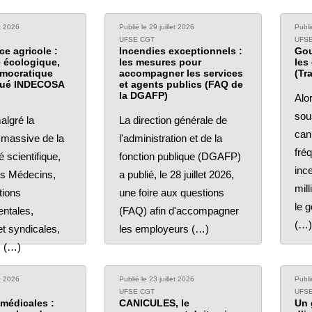
et 2026
Publié le 29 juillet 2026
Publi
UFSE CGT
UFS
ce agricole :
Incendies exceptionnels :
Gou
 écologique,
les mesures pour
les
émocratique
accompagner les services
(Tr
ué INDECOSA
et agents publics (FAQ de
la DGAFP)
Alo
sou
malgré la
La direction générale de
can
 massive de la
l'administration et de la
fré
scientifique,
fonction publique (DGAFP)
inc
es Médecins,
a publié, le 28 juillet 2026,
mill
tions
une foire aux questions
le 
ntales,
(FAQ) afin d'accompagner
(…)
t syndicales,
les employeurs (…)
s (…)
et 2026
Publié le 23 juillet 2026
Publi
UFSE CGT
UFS
médicales :
CANICULES, le
Un 