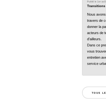
Publié le 1er ao
Transitions
Nous avons 
travers de c
donner la pa
acteurs de te
d’ailleurs.
Dans ce pr
vous trouve
entretien a
service urb
TOUS L