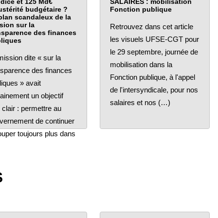
ndice et 125 Md€
SALAIRES : mobilisation
ustérité budgétaire ?
Fonction publique
plan scandaleux de la
sion sur la
Retrouvez dans cet article
nsparence des finances
les visuels UFSE-CGT pour
liques
le 29 septembre, journée de
ission dite « sur la
mobilisation dans la
nsparence des finances
Fonction publique, à l'appel
liques » avait
de l'intersyndicale, pour nos
tainement un objectif
salaires et nos (…)
 clair : permettre au
vernement de continuer
ouper toujours plus dans
S