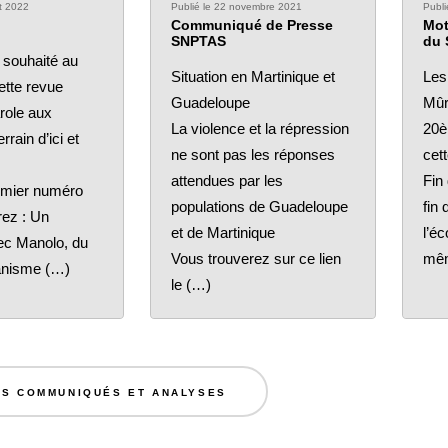
ût 2022
Publié le 22 novembre 2021
Publi
Communiqué de Presse
Mot
SNPTAS
du 
souhaité au
Situation en Martinique et
Les
ette revue
Guadeloupe
Mûr
role aux
La violence et la répression
20è
rrain d’ici et
ne sont pas les réponses
cett
attendues par les
Fin
emier numéro
populations de Guadeloupe
fin 
rez : Un
et de Martinique
l’éc
vec Manolo, du
Vous trouverez sur ce lien
mêm
anisme (…)
le (…)
ES COMMUNIQUÉS ET ANALYSES