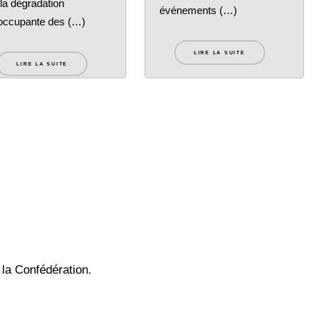
 la dégradation
événements (…)
occupante des (…)
LIRE LA SUITE
LIRE LA SUITE
 la Confédération.