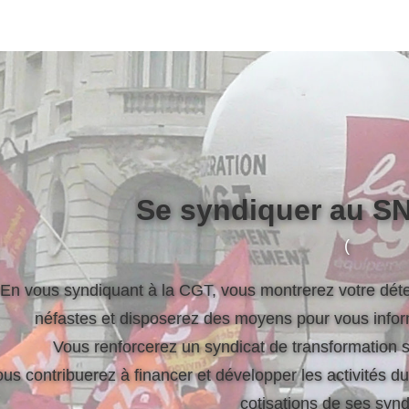
Se syndiquer au 
(
En vous syndiquant à la CGT, vous montrerez votre déter
néfastes et disposerez des moyens pour vous infor
Vous renforcerez un syndicat de transformation so
us contribuerez à financer et développer les activités 
cotisations de ses syn