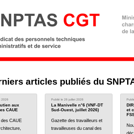
rniers articles publiés du SNPT
et 2026
Publié le 26 juillet 2026
Publi
utien aux
La Manivelle n°6 (VNF-DT
DIR
des CAUE
Sud-Ouest, juillet 2026)
et 
FSS
s des CAUE
Gazette des travailleurs et
Nou
rchitecture,
travailleuses du canal des
déc